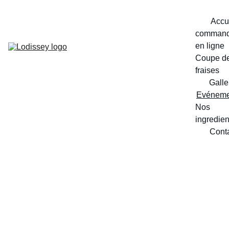
Accu
command
en ligne
Coupe de
fraises
Galle
Evéneme
Nos 
ingredien
Cont